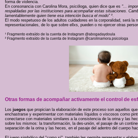
forma de violencia.
En consonancia con Carolina Mora, psicóloga, quien dice que es
"... impo
respaldadas por las instituciones para acompañar estas situaciones. Camb
lamentablemente quien tiene esa intención busca el modo"
².
El modo respetuoso de los adultos cuidadores en la corporalidad, será la 
representacionales, de lo que sobre ellxs, pueden o no ejercer otras perso
¹ Fragmento extraído de la cuenta de Instagram @abogadaydoula
² Fragmento extraído de la cuenta de Instagram @carolinamora.psicologa
Otras formas de acompañar activamente el control de esf
Los
juegos
que propician la elaboración de este proceso son aquellos que 
enchastrarse y experimentar con materiales líquidos o viscosos como pintu
conectarse con materiales similares a la consistencia de la orina y las he
sobre los mismos: la transformación, la des-unión, el pasaje de un contine
separación de la orina y las heces, en el pasaje del adentro del cuerpo hac
El juego simbólico del "como sí", también les permite representar y elabo