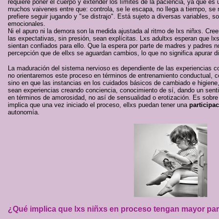
requiere poner el cuerpo y extender los límites de la paciencia, ya que es
muchos vaivenes entre que: controla, se le escapa, no llega a tiempo, se
prefiere seguir jugando y "se distrajo". Está sujeto a diversas variables, s
emocionales.
Ni el apuro ni la demora son la medida ajustada al ritmo de lxs niñxs. C
las expectativas, sin presión, sean explícitas. Lxs adultxs esperan que l
sientan confiados para ello. Que la espera por parte de madres y padres n
percepción que de ellxs se aguardan cambios, lo que no significa apurar 
La maduración del sistema nervioso es dependiente de las experiencias c
no orientaremos este proceso en términos de entrenamiento conductual, 
sino en que las instancias en los cuidados básicos de cambiado e higiene,
sean experiencias creando conciencia, conocimiento de sí, dando un sent
en términos de amorosidad, no así de sensualidad o erotización. Es sobre e
implica que una vez iniciado el proceso, ellxs puedan tener una
participac
autonomía.
¿Qué implica que lxs niñxs en proceso tengan mayor par