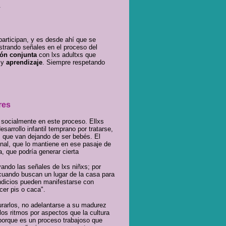
.
participan, y es desde ahí que se
trando señales en el proceso del
ión conjunta
con lxs adultxs que
o y
aprendizaje
. Siempre respetando
res
 socialmente en este proceso. Ellxs
esarrollo infantil temprano por tratarse,
s que van dejando de ser bebés. El
onal, que lo mantiene en ese pasaje de
, que podría generar cierta
vando las señales de lxs niñxs; por
cuando buscan un lugar de la casa para
ndicios pueden manifestarse con
cer pis o caca".
urarlos, no adelantarse a su madurez
 los ritmos por aspectos que la cultura
 porque es un proceso trabajoso que