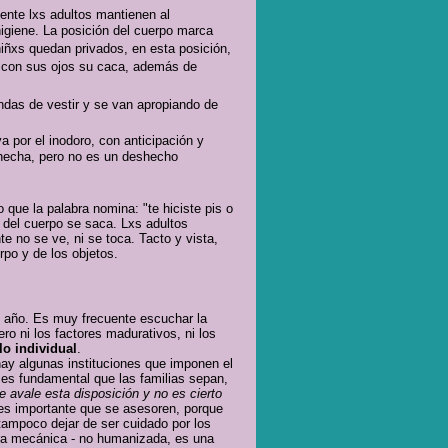
ente lxs adultos mantienen al
higiene. La posición del cuerpo marca
 niñxs quedan privados, en esta posición,
r con sus ojos su caca, además de
ndas de vestir y se van apropiando de
va por el inodoro, con anticipación y
shecha, pero no es un deshecho
o que la palabra nomina: "te hiciste pis o
e del cuerpo se saca. Lxs adultos
te no se ve, ni se toca. Tacto y vista,
rpo y de los objetos.
l año. Es muy frecuente escuchar la
ro ni los factores madurativos, ni los
lo individual
.
hay algunas instituciones que imponen el
o es fundamental que las familias sepan,
e avale esta disposición y no es cierto
es importante que se asesoren, porque
tampoco dejar de ser cuidado por los
nera mecánica - no humanizada, es una