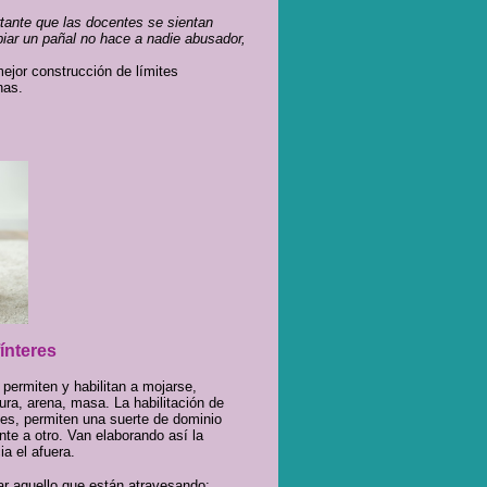
rtante que las docentes se sientan
iar un pañal no hace a nadie abusador,
mejor construcción de límites
nas.
ínteres
permiten y habilitan a mojarse,
ra, arena, masa. La habilitación de
ces, permiten una suerte de dominio
nte a otro. Van elaborando así la
ia el afuera.
rar aquello que están atravesando: