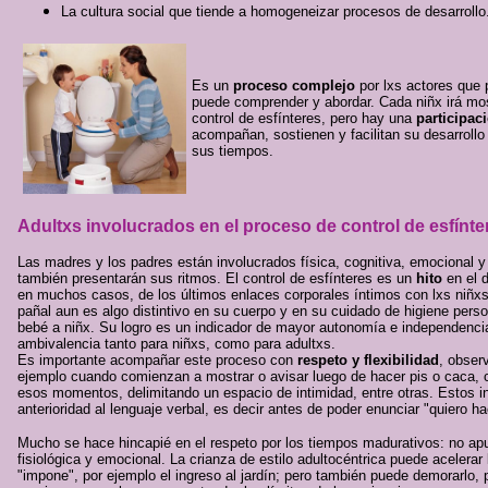
La cultura social que tiende a homogeneizar procesos de desarrollo
Es un
proceso complejo
por lxs actores que 
puede comprender y abordar. Cada niñx irá mos
control de esfínteres, pero hay una
participac
acompañan, sostienen y facilitan su desarroll
sus tiempos.
Adultxs involucrados en el proceso de control de esfínte
Las madres y los padres están involucrados física, cognitiva, emocional y
también presentarán sus ritmos. El control de esfínteres es un
hito
en el d
en muchos casos, de los últimos enlaces corporales íntimos con lxs niñx
pañal aun es algo distintivo en su cuerpo y en su cuidado de higiene pers
bebé a niñx. Su logro es un indicador de mayor autonomía e independencia
ambivalencia tanto para niñxs, como para adultxs.
Es importante acompañar este proceso con
respeto y flexibilidad
, obser
ejemplo cuando comienzan a mostrar o avisar luego de hacer pis o caca, 
esos momentos, delimitando un espacio de intimidad, entre otras. Estos i
anterioridad al lenguaje verbal, es decir antes de poder enunciar "quiero ha
Mucho se hace hincapié en el respeto por los tiempos madurativos: no ap
fisiológica y emocional. La crianza de estilo adultocéntrica puede acelerar
"impone", por ejemplo el ingreso al jardín; pero también puede demorarlo,