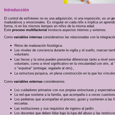
Introducción
El control de esfínteres no es una adquisición, ni una imposición, es un
p
madurativos y emocionales. Es singular en cada niñx e implica un aprend
forma, ni en los mismos tiempos en niñxs de la misma edad.
Este
proceso multifactorial
involucra aspectos internos y externos.
Como
variables internas
consideramos las relacionadas con la integració
Ritmo de maduración fisiológica.
Los niveles de conciencia durante la vigilia y el sueño, marcan tamb
voluntario.
Las heces y la orina pueden presentar diferencias tanto a nivel sens
voluntario, como a nivel significativo en la vincularidad con otrx, al
o "expulsar" (entregar, regalarle al otrx).
.
La estructura psíquica, en plena construcción en la que los víncul
Como
variables externas
consideramos:
Lxs cuidadores primarios con sus propias estructuras y expectativa
La red que sostiene a la familia, que acompaña o a veces cuestion
Lxs pediatras que acompañan el proceso, guían y sostienen a las fa
escuelas.
Las instituciones y sus requisitos de ingreso al jardín.
Lxs docentes que deben lidiar bajo la lupa del abuso y las restricc