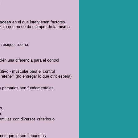
roceso
en el que intervienen factores
izaje que no se da siempre de la misma
n psique - soma:
ién una diferencia para el control
itivo - muscular para el control
 "retener" (no entregar lo que otrx espera)
os primarios son fundamentales.
s.
a.
milias con diversos criterios o
iones que le son impuestas.