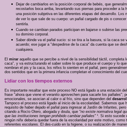
Dejar de cambiarlos en la posición corporal de bebés, que generalm
recostarlos boca arriba, levantando sus piernas para proceder a la 
una posición subjetiva en las diferentes etapas del desarrollo. Lxs
de ver lo que sale de su cuerpo: un pañal cargado de pis o conoce
sentirla.
Cuando se cambian parados participan en bajarse o subirse las pre
su dominio corporal.
Saber dónde va el pañal sucio: si se tira a la basura, si la caca se 
acuerdo; ese jugar a "despedirse de la caca" da cuenta que se de
cualquiera.
El
mirar
aquello que se percibe a nivel de la sensibilidad táctil, completa l
caca", y va estructurando el saber sobre lo que produce el cuerpo y lo qu
nombran el pis y la caca, lxs niñxs lo sienten en el pañal, pero generalmen
dos sentidos que en la primera infancia completan el conocimiento del cue
Lidiar con los tiempos externos
Es importante resaltar que este proceso NO está ligado a una estación de
frase "ahora que viene el veranito aprovechen para sacarle los pañales"; pe
emocionales, se asocian al calor o al frío, sino que dependen del
desarrol
Tampoco el proceso está ligado al inicio de la escolaridad. Sabemos que 
requisito de haber dejado el pañal para ingresar al Jardín de Infantes, per
citando a Rocío Otero, abogada y doula, que
"no existe normativa legal qu
que las instituciones tengan prohibido cambiar pañales"
¹. Si esto sucede 
ningún niñx debería quedar fuera de la escolaridad por este motivo, como 
referentes escolares. El des-cuido en la higiene, o su realización de ma