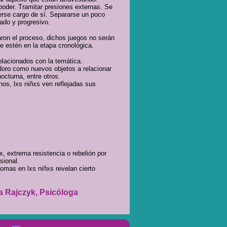
 poder. Tramitar presiones externas. Se
erse cargo de sí. Separarse un poco
ado y progresivo.
iaron el proceso, dichos juegos no serán
ue estén en la etapa cronológica.
elacionados con la temática.
odoro como nuevos objetos a relacionar
nocturna, entre otros.
os, lxs niñxs ven reflejadas sus
tx, extrema resistencia o rebelión por
sional.
tomas en lxs niñxs revelan cierto
la Rajczyk, Psicóloga