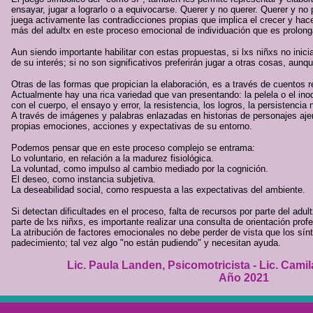
ensayar, jugar a lograrlo o a equivocarse. Querer y no querer. Querer y no
juega activamente las contradicciones propias que implica el crecer y hac
más del adultx en este proceso emocional de individuación que es prolong
Aun siendo importante habilitar con estas propuestas, si lxs niñxs no inic
de su interés; si no son significativos preferirán jugar a otras cosas, aunq
Otras de las formas que propician la elaboración, es a través de cuentos r
Actualmente hay una rica variedad que van presentando: la pelela o el in
con el cuerpo, el ensayo y error, la resistencia, los logros, la persistencia 
A través de imágenes y palabras enlazadas en historias de personajes ajen
propias emociones, acciones y expectativas de su entorno.
Podemos pensar que en este proceso complejo se entrama:
Lo voluntario, en relación a la madurez fisiológica.
La voluntad, como impulso al cambio mediado por la cognición.
El deseo, como instancia subjetiva.
La deseabilidad social, como respuesta a las expectativas del ambiente.
Si detectan dificultades en el proceso, falta de recursos por parte del adul
parte de lxs niñxs, es importante realizar una consulta de orientación profe
La atribución de factores emocionales no debe perder de vista que los sín
padecimiento; tal vez algo "no están pudiendo" y necesitan ayuda.
Lic. Paula Landen, Psicomotricista - Lic. Cami
Año 2021