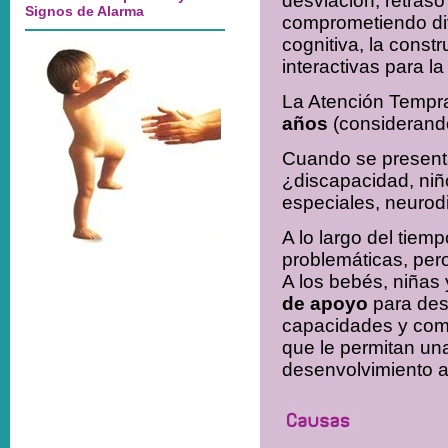
desviación, retraso
comprometiendo dive
cognitiva, la const
interactivas para la
La Atención Tempra
años
(considerando
Cuando se presenta
¿discapacidad, niñ
especiales, neurodi
A lo largo del tiem
problemáticas, per
A los bebés, niñas
de apoyo
para des
capacidades y comp
que le permitan un
desenvolvimiento 